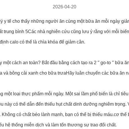
2026-04-20
 lý y tế cho thấy những người ăn cùng một bữa ăn mỗi ngày gi
t trung bình 5Các nhà nghiên cứu cũng lưu ý rằng với mỗi bi
ịnh calo có thể là chìa khóa để giảm cân.
 một cách an toàn? Bắt đầu bằng cách tạo ra 2 ′′ go-to ′′ bữa ăn
 và bông cải xanh cho bữa trưaHãy luân chuyển các bữa ăn này 
 một loại thực phẩm mỗi ngày. Một sai lầm phổ biến là chỉ tiê
u này có thể dẫn đến thiếu hụt chất dinh dưỡng nghiêm trọng. V
u. Không có chất béo lành mạnh, bạn có thể bị thiếu máu.cơ thể 
 hệ thống miễn dịch và làm tổn thương sự trao đổi chất.