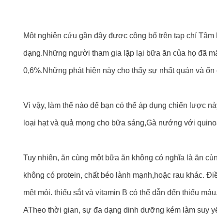
Một nghiên cứu gần đây được công bố trên tạp chí Tâm
dạng.Những người tham gia lặp lại bữa ăn của họ đã mấ
0,6%.Những phát hiện này cho thấy sự nhất quán và ổn đ
Vì vậy, làm thế nào để bạn có thể áp dụng chiến lược này
loại hạt và quả mọng cho bữa sáng,Gà nướng với quinoa
Tuy nhiên, ăn cùng một bữa ăn không có nghĩa là ăn cùng
không có protein, chất béo lành mạnh,hoặc rau khác. Điề
mệt mỏi. thiếu sắt và vitamin B có thể dẫn đến thiếu má
ATheo thời gian, sự đa dạng dinh dưỡng kém làm suy yếu