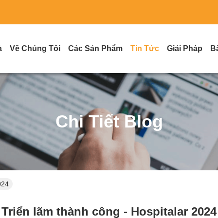
à
Về Chúng Tôi
Các Sản Phẩm
Tin Tức
Giải Pháp
B
Chi Tiết Blog
024
Triển lãm thành công - Hospitalar 2024