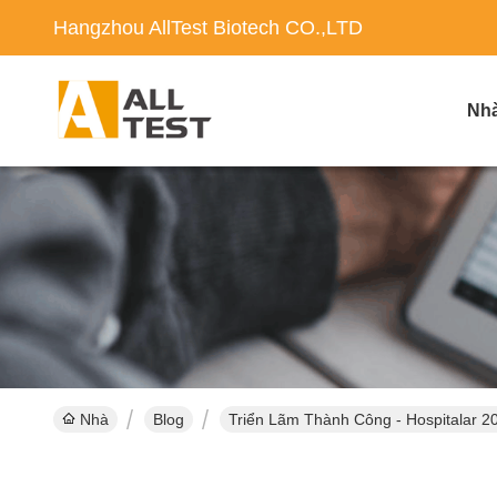
Hangzhou AllTest Biotech CO.,LTD
Nh
Nhà
Blog
Triển Lãm Thành Công - Hospitalar 2