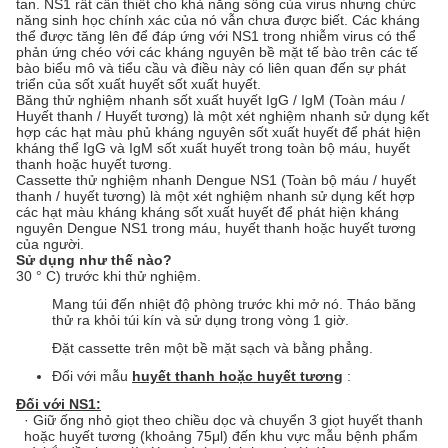
tan. NS1 rất cần thiết cho khả năng sống của virus nhưng chức
năng sinh học chính xác của nó vẫn chưa được biết. Các kháng
thể được tăng lên để đáp ứng với NS1 trong nhiễm virus có thể
phản ứng chéo với các kháng nguyên bề mặt tế bào trên các tế
bào biểu mô và tiểu cầu và điều này có liên quan đến sự phát
triển của sốt xuất huyết sốt xuất huyết.
Băng thử nghiệm nhanh sốt xuất huyết IgG / IgM (Toàn máu /
Huyết thanh / Huyết tương) là một xét nghiệm nhanh sử dụng kết
hợp các hạt màu phủ kháng nguyên sốt xuất huyết để phát hiện
kháng thể IgG và IgM sốt xuất huyết trong toàn bộ máu, huyết
thanh hoặc huyết tương.
Cassette thử nghiệm nhanh Dengue NS1 (Toàn bộ máu / huyết
thanh / huyết tương) là một xét nghiệm nhanh sử dụng kết hợp
các hạt màu kháng kháng sốt xuất huyết để phát hiện kháng
nguyên Dengue NS1 trong máu, huyết thanh hoặc huyết tương
của người.
Sử dụng như thế nào?
30 ° C) trước khi thử nghiệm.
Mang túi đến nhiệt độ phòng trước khi mở nó. Tháo băng
thử ra khỏi túi kín và sử dụng trong vòng 1 giờ.
Đặt cassette trên một bề mặt sạch và bằng phẳng.
Đối với mẫu
huyết thanh hoặc huyết tương
:
Đối với NS1:
· Giữ ống nhỏ giọt theo chiều dọc và chuyển 3 giọt huyết thanh
hoặc huyết tương (khoảng 75μl) đến khu vực mẫu bệnh phẩm