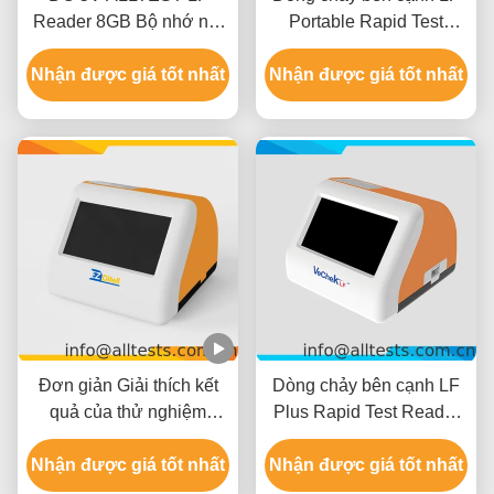
Reader 8GB Bộ nhớ nội
Portable Rapid Test
bộ
Reader Plus
Nhận được giá tốt nhất
Nhận được giá tốt nhất
Đơn giản Giải thích kết
Dòng chảy bên cạnh LF
quả của thử nghiệm
Plus Rapid Test Reader
nhanh đa thuốc1-Bước
Độ phân giải cao
nước tiểu cốc với máy in
Nhận được giá tốt nhất
Nhận được giá tốt nhất
nhiệt tích hợp