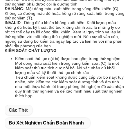
thử nghiệm phải được coi là dương tính.
ĐA NĂNG:
Một dòng màu xuất hiện trong vùng điều khiển (C).
Không có đường màu đỏ hoặc hồng rõ ràng xuất hiện trong vùng
thử nghiệm (T).
INVALID
: Dòng điều khiển không xuất hiện. Khối lượng mẫu
không đủ hoặc kỹ thuật thủ tục không chính xác là những lý do
rất có thể gây ra lỗi dòng điều khiển. Xem lại quy trình và lặp lại
thử nghiệm với một băng thử nghiệm mới. Nếu sự cố vẫn còn,
ngừng sử dụng bộ kiểm tra ngay lập tức và liên hệ với nhà phân
phối địa phương của bạn.
KIỂM SOÁT CHẤT LƯỢNG
Kiểm soát thủ tục nội bộ được bao gồm trong thử nghiệm.
Một dòng màu xuất hiện trong vùng kiểm soát (C) là một
kiểm soát thủ tục tích cực nội bộ. Nó xác nhận đủ khối
lượng mẫu và kỹ thuật thủ tục chính xác.
Tiêu chuẩn kiểm soát không được cung cấp với bộ này; tuy
nhiên, nên kiểm tra các kiểm soát dương tính và âm tính
như một thực hành tốt trong phòng thí nghiệm để xác nhận
quy trình thử nghiệm và để xác minh hiệu suất thử nghiệm
thích hợp.
Các Thẻ:
Bộ Xét Nghiệm Chẩn Đoán Nhanh