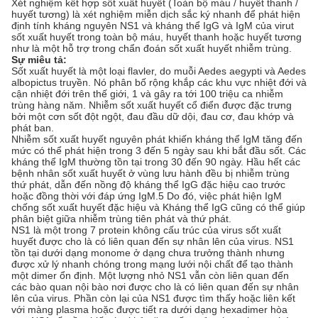
Xét nghiệm kết hợp sốt xuất huyết (Toàn bộ máu / huyết thanh /
huyết tương) là xét nghiệm miễn dịch sắc ký nhanh để phát hiện
định tính kháng nguyên NS1 và kháng thể IgG và IgM của virut
sốt xuất huyết trong toàn bộ máu, huyết thanh hoặc huyết tương
như là một hỗ trợ trong chẩn đoán sốt xuất huyết nhiễm trùng.
Sự miêu tả:
Sốt xuất huyết là một loại flavler, do muỗi Aedes aegypti và Aedes
albopictus truyền. Nó phân bố rộng khắp các khu vực nhiệt đới và
cận nhiệt đới trên thế giới, 1 và gây ra tới 100 triệu ca nhiễm
trùng hàng năm. Nhiễm sốt xuất huyết cổ điển được đặc trưng
bởi một cơn sốt đột ngột, đau đầu dữ dội, đau cơ, đau khớp và
phát ban.
Nhiễm sốt xuất huyết nguyên phát khiến kháng thể IgM tăng đến
mức có thể phát hiện trong 3 đến 5 ngày sau khi bắt đầu sốt. Các
kháng thể IgM thường tồn tại trong 30 đến 90 ngày. Hầu hết các
bệnh nhân sốt xuất huyết ở vùng lưu hành đều bị nhiễm trùng
thứ phát, dẫn đến nồng độ kháng thể IgG đặc hiệu cao trước
hoặc đồng thời với đáp ứng IgM.5 Do đó, việc phát hiện IgM
chống sốt xuất huyết đặc hiệu và Kháng thể IgG cũng có thể giúp
phân biệt giữa nhiễm trùng tiên phát và thứ phát.
NS1 là một trong 7 protein không cấu trúc của virus sốt xuất
huyết được cho là có liên quan đến sự nhân lên của virus. NS1
tồn tại dưới dạng monome ở dạng chưa trưởng thành nhưng
được xử lý nhanh chóng trong mạng lưới nội chất để tạo thành
một dimer ổn định. Một lượng nhỏ NS1 vẫn còn liên quan đến
các bào quan nội bào nơi được cho là có liên quan đến sự nhân
lên của virus. Phần còn lại của NS1 được tìm thấy hoặc liên kết
với màng plasma hoặc được tiết ra dưới dạng hexadimer hòa