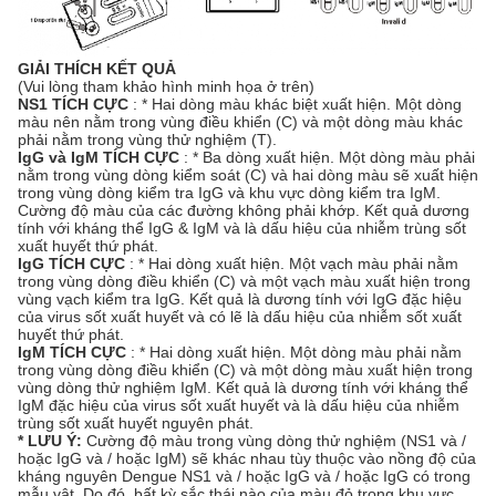
GIẢI THÍCH KẾT QUẢ
(Vui lòng tham khảo hình minh họa ở trên)
NS1 TÍCH CỰC
: * Hai dòng màu khác biệt xuất hiện. Một dòng
màu nên nằm trong vùng điều khiển (C) và một dòng màu khác
phải nằm trong vùng thử nghiệm (T).
IgG và IgM TÍCH CỰC
: * Ba dòng xuất hiện. Một dòng màu phải
nằm trong vùng dòng kiểm soát (C) và hai dòng màu sẽ xuất hiện
trong vùng dòng kiểm tra IgG và khu vực dòng kiểm tra IgM.
Cường độ màu của các đường không phải khớp. Kết quả dương
tính với kháng thể IgG & IgM và là dấu hiệu của nhiễm trùng sốt
xuất huyết thứ phát.
IgG TÍCH CỰC
: * Hai dòng xuất hiện. Một vạch màu phải nằm
trong vùng dòng điều khiển (C) và một vạch màu xuất hiện trong
vùng vạch kiểm tra IgG. Kết quả là dương tính với IgG đặc hiệu
của virus sốt xuất huyết và có lẽ là dấu hiệu của nhiễm sốt xuất
huyết thứ phát.
IgM TÍCH CỰC
: * Hai dòng xuất hiện. Một dòng màu phải nằm
trong vùng dòng điều khiển (C) và một dòng màu xuất hiện trong
vùng dòng thử nghiệm IgM. Kết quả là dương tính với kháng thể
IgM đặc hiệu của virus sốt xuất huyết và là dấu hiệu của nhiễm
trùng sốt xuất huyết nguyên phát.
* LƯU Ý:
Cường độ màu trong vùng dòng thử nghiệm (NS1 và /
hoặc IgG và / hoặc IgM) sẽ khác nhau tùy thuộc vào nồng độ của
kháng nguyên Dengue NS1 và / hoặc IgG và / hoặc IgG có trong
mẫu vật. Do đó, bất kỳ sắc thái nào của màu đỏ trong khu vực