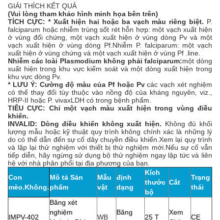
GIẢI THÍCH KẾT QUẢ
(Vui lòng tham khảo hình minh họa bên trên)
TÍCH CỰC: * Xuất hiện hai hoặc ba vạch màu riêng biệt.
P.
falciparum hoặc nhiễm trùng sốt rét hỗn hợp: một vạch xuất hiện
ở vùng đối chứng, một vạch xuất hiện ở vùng dòng Pv và một
vạch xuất hiện ở vùng dòng Pf.Nhiễm P. falciparum: một vạch
xuất hiện ở vùng chứng và một vạch xuất hiện ở vùng Pf .line.
Nhiễm các loài Plasmodium không phải falciparum:
một dòng
xuất hiện trong khu vực kiểm soát và một dòng xuất hiện trong
khu vực dòng Pv.
* LƯU Ý: Cường độ màu của Pf hoặc Pv
các vạch xét nghiệm
có thể thay đổi tùy thuộc vào nồng độ của kháng nguyên, viz.,
HRP-II hoặc P. vivaxLDH có trong bệnh phẩm.
TIÊU CỰC: Chỉ một vạch màu xuất hiện trong vùng điều
khiển.
INVALID: Dòng điều khiển không xuất hiện.
Không đủ khối
lượng mẫu hoặc kỹ thuật quy trình không chính xác là những lý
do có thể dẫn đến sự cố dây chuyền điều khiển.Xem lại quy trình
và lặp lại thử nghiệm với thiết bị thử nghiệm mới.Nếu sự cố vẫn
tiếp diễn, hãy ngừng sử dụng bộ thử nghiệm ngay lập tức và liên
hệ với nhà phân phối tại địa phương của bạn.
Kích
Con
Mô tả Sản
Mẫu
định
Trạng
thước
Cắt
mèo.Không.
phẩm
vật
dạng
thái
bộ
Băng xét
nghiệm
Băng
Xem
IMPV-402
WB
25 T
CE