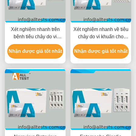
Xét nghiệm nhanh trên
Xét nghiệm nhanh về tiêu
bệnh tiêu chảy do vi
chảy do vi khuẩn cho
khuẩn cho
Shigella/Salmonella/C.diff
Nhận được giá tốt nhất
Shigella/Cholerae/C.diff
Nhận được giá tốt nhất
với kết quả nhanh trong
với thời gian đọc 10 phút,
10 phút, chính xác cao và
chứng nhận CE và độ
dễ hiểu bằng thị giác
chính xác cao