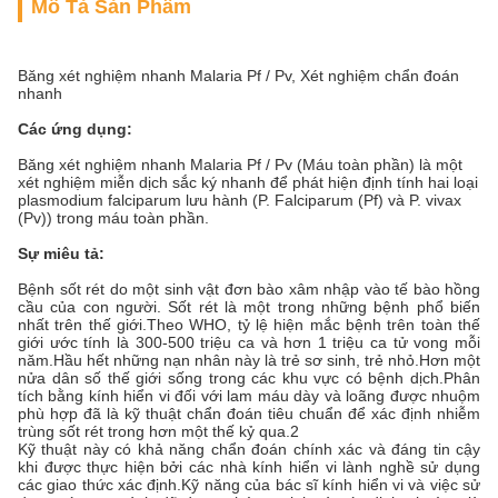
Mô Tả Sản Phẩm
Băng xét nghiệm nhanh Malaria Pf / Pv, Xét nghiệm chẩn đoán
nhanh
Các ứng dụng:
Băng xét nghiệm nhanh Malaria Pf / Pv (Máu toàn phần) là một
xét nghiệm miễn dịch sắc ký nhanh để phát hiện định tính hai loại
plasmodium falciparum lưu hành (P. Falciparum (Pf) và P. vivax
(Pv)) trong máu toàn phần.
Sự miêu tả:
Bệnh sốt rét do một sinh vật đơn bào xâm nhập vào tế bào hồng
cầu của con người. Sốt rét là một trong những bệnh phổ biến
nhất trên thế giới.Theo WHO, tỷ lệ hiện mắc bệnh trên toàn thế
giới ước tính là 300-500 triệu ca và hơn 1 triệu ca tử vong mỗi
năm.Hầu hết những nạn nhân này là trẻ sơ sinh, trẻ nhỏ.Hơn một
nửa dân số thế giới sống trong các khu vực có bệnh dịch.Phân
tích bằng kính hiển vi đối với lam máu dày và loãng được nhuộm
phù hợp đã là kỹ thuật chẩn đoán tiêu chuẩn để xác định nhiễm
trùng sốt rét trong hơn một thế kỷ qua.2
Kỹ thuật này có khả năng chẩn đoán chính xác và đáng tin cậy
khi được thực hiện bởi các nhà kính hiển vi lành nghề sử dụng
các giao thức xác định.Kỹ năng của bác sĩ kính hiển vi và việc sử