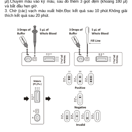
μl).Chuyển mẫu vào kỹ mẫu, sau đó thêm 3 giọt đệm (khoảng 180 μl)
và bắt đầu hẹn giờ.
3. Chờ (các) vạch màu xuất hiện.Đọc kết quả sau 10 phút.Không giải
thích kết quả sau 20 phút.