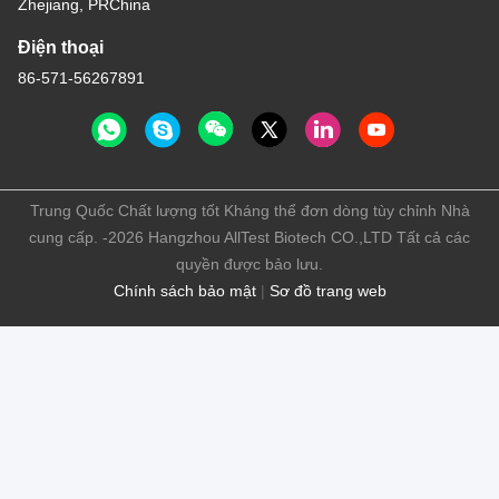
Zhejiang, PRChina
Điện thoại
86-571-56267891
Trung Quốc Chất lượng tốt Kháng thể đơn dòng tùy chỉnh Nhà
cung cấp. -2026 Hangzhou AllTest Biotech CO.,LTD Tất cả các
quyền được bảo lưu.
Chính sách bảo mật
|
Sơ đồ trang web