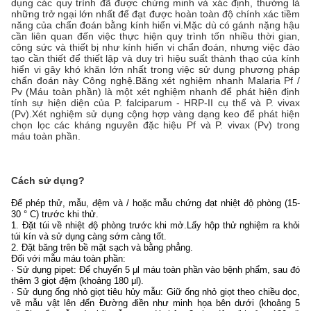
dụng các quy trình đã được chứng minh và xác định, thường là
những trở ngại lớn nhất để đạt được hoàn toàn độ chính xác tiềm
năng của chẩn đoán bằng kính hiển vi.Mặc dù có gánh nặng hậu
cần liên quan đến việc thực hiện quy trình tốn nhiều thời gian,
công sức và thiết bị như kính hiển vi chẩn đoán, nhưng việc đào
tạo cần thiết để thiết lập và duy trì hiệu suất thành thạo của kính
hiển vi gây khó khăn lớn nhất trong việc sử dụng phương pháp
chẩn đoán này Công nghệ.Băng xét nghiệm nhanh Malaria Pf /
Pv (Máu toàn phần) là một xét nghiệm nhanh để phát hiện định
tính sự hiện diện của P. falciparum - HRP-II cụ thể và P. vivax
(Pv).Xét nghiệm sử dụng cộng hợp vàng dạng keo để phát hiện
chọn lọc các kháng nguyên đặc hiệu Pf và P. vivax (Pv) trong
máu toàn phần.
Cách sử dụng?
Để phép thử, mẫu, đệm và / hoặc mẫu chứng đạt nhiệt độ phòng (15-
30 ° C) trước khi thử.
1. Đặt túi về nhiệt độ phòng trước khi mở.Lấy hộp thử nghiệm ra khỏi
túi kín và sử dụng càng sớm càng tốt.
2. Đặt băng trên bề mặt sạch và bằng phẳng.
Đối với mẫu máu toàn phần:
· Sử dụng pipet: Để chuyển 5 μl máu toàn phần vào bệnh phẩm, sau đó
thêm 3 giọt đệm (khoảng 180 μl).
· Sử dụng ống nhỏ giọt tiêu hủy mẫu: Giữ ống nhỏ giọt theo chiều dọc,
vẽ mẫu vật lên đến Đường điền như minh họa bên dưới (khoảng 5